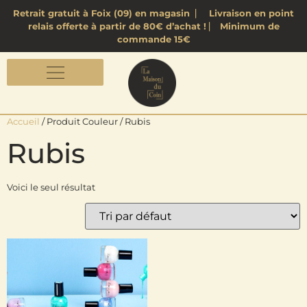
Retrait gratuit à Foix (09) en magasin ⎸ Livraison en point
relais offerte à partir de 80€ d’achat ! ⎸ Minimum de
commande 15€
Accueil
/ Produit Couleur / Rubis
Rubis
Voici le seul résultat