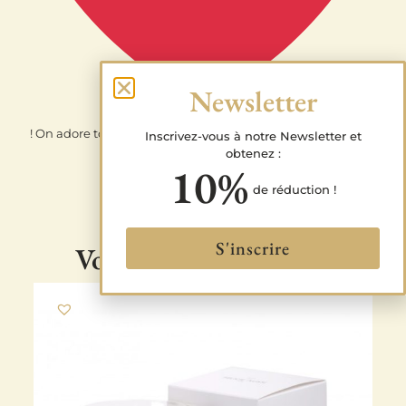
Newsletter
! On adore tout simplement et on rie dés qu’on déballe leur
Inscrivez-vous à notre Newsletter et
commande à chaque réception !
obtenez :
10%
de réduction !
S'inscrire
Vous pourriez aimer...