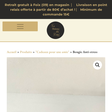
Retrait gratuit à Foix (09) en magasin ⎸ Livraison en point
relais offerte à partir de 80€ d’achat ! ⎸ Minimum de
commande 15€
Accueil
»
Produits
»
"Cadeaux pour une amie"
»
Bougie Anti-stress