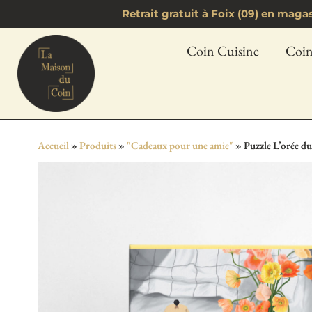
Retrait gratuit à Foix (09) en mag
Coin Cuisine
Coin
Accueil
»
Produits
»
"Cadeaux pour une amie"
»
Puzzle L’orée d