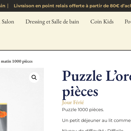
asin ⎸ Livraison en point relais offerte à partir de 80€ 
 Salon
Dressing et Salle de bain
Coin Kids
Po
u matin 1000 pièces
Puzzle L’o
pièces
Jour Férié
Puzzle 1000 pièces.
Un petit déjeuner au lit comm
Niveau de difficulté : Difficile