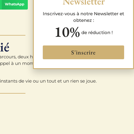
Newsletter
WhatsApp
Inscrivez-vous à notre Newsletter et
obtenez :
10%
de réduction !
ié
S'inscrire
arcours, deux histoires de vie mais une seule envie :
 appel à un moment pour soi, pour se recentrer sur
nstants de vie ou un tout et un rien se joue.