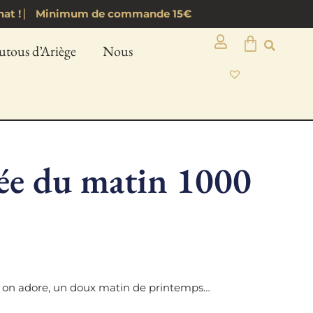
d’achat ! ⎸ Minimum de commande 15€
utous d’Ariège
Nous
rée du matin 1000
e on adore, un doux matin de printemps…