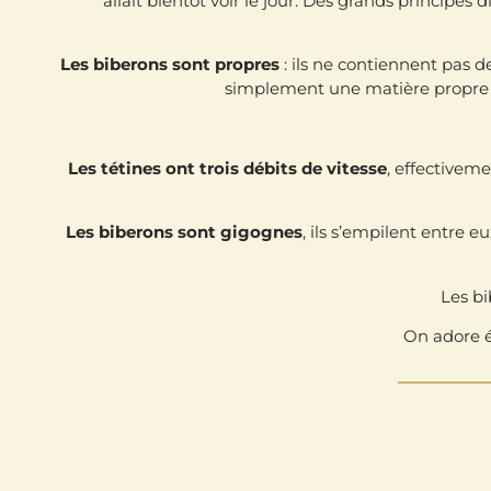
allait bientôt voir le jour. Des grands principes
Les biberons sont propres
: ils ne contiennent pas 
simplement une matière propre e
Les tétines ont trois débits de vitesse
, effectiveme
Les biberons sont gigognes
, ils s’empilent entre 
Les b
On adore é