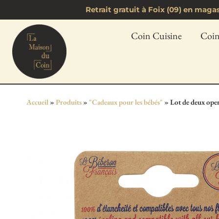
Retrait gratuit à Foix (09) en mag
Coin Cuisine
Coin
Accueil
»
Produits
»
"Cadeaux pour les bébés"
»
Lot de deux oper