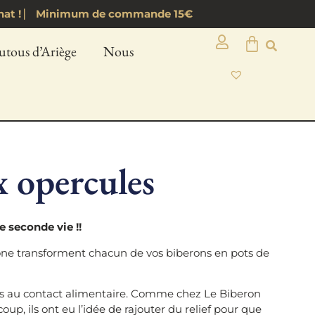
d’achat ! ⎸ Minimum de commande 15€
utous d’Ariège
Nous
x opercules
 seconde vie !!
cone transforment chacun de vos biberons en pots de
es au contact alimentaire. Comme chez Le Biberon
oup, ils ont eu l’idée de rajouter du relief pour que