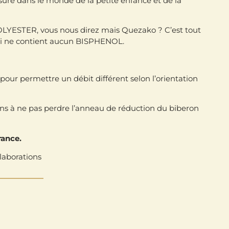
mesure dans le monde de la petite enfance et de la
OPOLYESTER, vous nous direz mais Quezako ? C’est tout
qui ne contient aucun BISPHENOL.
pour permettre un débit différent selon l’orientation
oins à ne pas perdre l’anneau de réduction du biberon
rance.
laborations