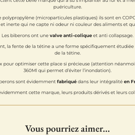
 dictent cette belle marque qui a su s’implanter au fur et à 
puériculture.
de polypropylène (microparticules plastiques) ils sont en C
t inerte qui ne capte ni odeur ni couleur des aliments et 
Les biberons ont une
valve anti-colique
et anti collapsage.
nt, la fente de la tétine a une forme spécifiquement étudiée 
de la tétine.
eux pour optimiser cette place si précieuse (attention néanm
360Ml qui permet d’éviter l’inondation).
iberons sont évidemment
fabriqué
dans leur intégralité
en F
videmment cette marque, leurs produits dérivés et leurs col
Vous pourriez aimer...