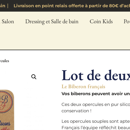
asin ⎸ Livraison en point relais offerte à partir de 80€ 
 Salon
Dressing et Salle de bain
Coin Kids
Po
cules
Lot de deu
Le Biberon français
Vos biberons peuvent avoir une
Ces deux opercules en pur sili
conservation !
Les opercules souples sont apt
Français l’équipe réfléchit beauc