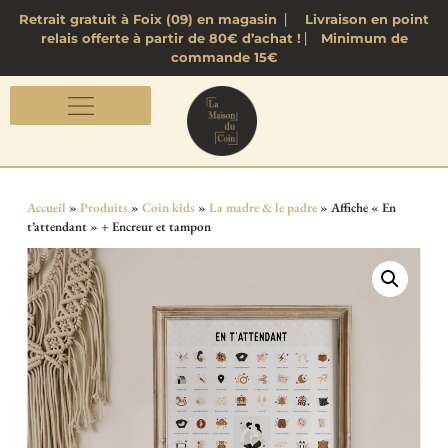
Retrait gratuit à Foix (09) en magasin ⎸ Livraison en point
relais offerte à partir de 80€ d’achat ! ⎸ Minimum de
commande 15€
Accueil
»
Produits
»
Coin kids
»
La madre & le padre
»
Affiche « En
t’attendant » + Encreur et tampon