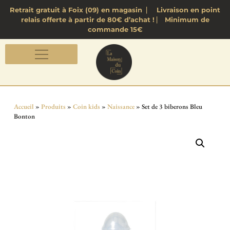
Retrait gratuit à Foix (09) en magasin ⎸ Livraison en point
relais offerte à partir de 80€ d’achat ! ⎸ Minimum de
commande 15€
Accueil
»
Produits
»
Coin kids
»
Naissance
»
Set de 3 biberons Bleu
Bonton