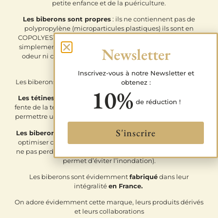
petite enfance et de la puériculture.
Les biberons sont propres
: ils ne contiennent pas de
polypropylène (microparticules plastiques) ils sont en
COPOLYESTER, vous nous direz mais Quezako ? C’est tout
simplement une matière propre et inerte qui ne capte ni
Newsletter
odeur ni couleur des aliments et qui ne contient aucun
BISPHENOL.
Inscrivez-vous à notre Newsletter et
Les biberons ont une
valve anti-colique
et anti collapsage.
obtenez :
10%
Les tétines ont trois débits de vitesse
, effectivement, la
de réduction !
fente de la tétine a une forme spécifiquement étudiée pour
permettre un débit différent selon l’orientation de la tétine.
S'inscrire
Les biberons sont gigognes
, ils s’empilent entre eux pour
optimiser cette place si précieuse (attention néanmoins à
ne pas perdre l’anneau de réduction du biberon 360Ml qui
permet d’éviter l’inondation).
Les biberons sont évidemment
fabriqué
dans leur
intégralité
en France.
On adore évidemment cette marque, leurs produits dérivés
et leurs collaborations