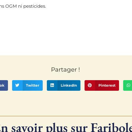
ans OGM ni pesticides.
Partager !
ok
Twitter
LinkedIn
Pinterest
n savoir plus sur Faribol