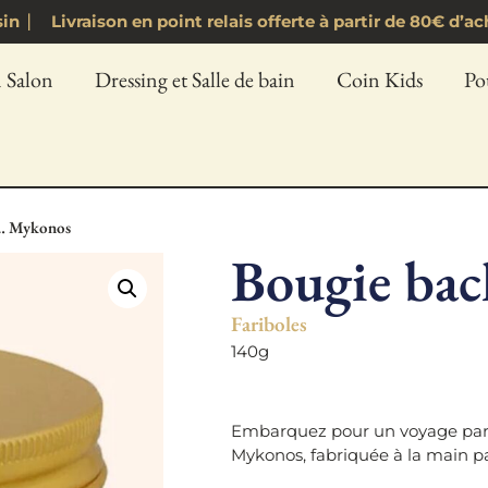
asin ⎸ Livraison en point relais offerte à partir de 80€ 
 Salon
Dressing et Salle de bain
Coin Kids
Po
 … Mykonos
Bougie ba
Fariboles
140g
Embarquez pour un voyage parfu
Mykonos, fabriquée à la main par