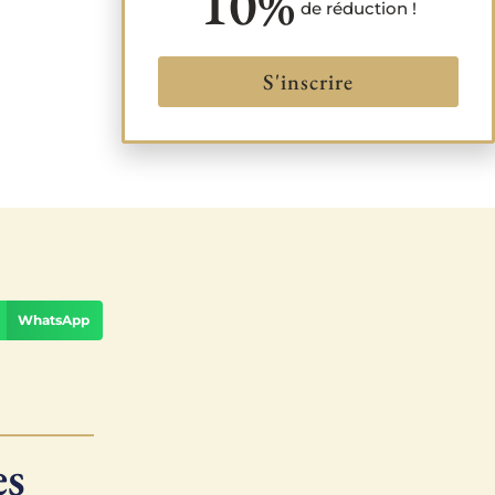
10%
de réduction !
S'inscrire
WhatsApp
es