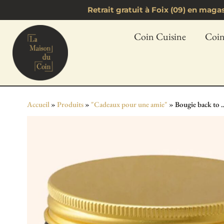
Retrait gratuit à Foix (09) en mag
Coin Cuisine
Coin
Accueil
»
Produits
»
"Cadeaux pour une amie"
»
Bougie back to