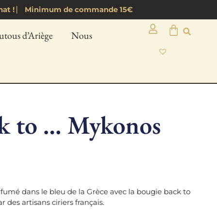
d’achat ! ⎸ Minimum de commande 15€
utous d’Ariège
Nous
ck to … Mykonos
mé dans le bleu de la Grèce avec la bougie back to
 des artisans ciriers français.