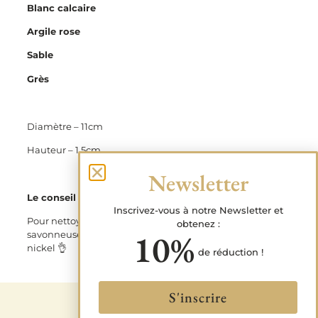
Blanc calcaire
Argile rose
Sable
Grès
Diamètre – 11cm
Hauteur – 1,5cm
Newsletter
Le conseil de la team
Inscrivez-vous à notre Newsletter et
Pour nettoyer votre porte savon, utilisez une eau
obtenez :
10%
savonneuse à l’aide d’un chiffon microfibre, et il sera
nickel 👌
de réduction !
S'inscrire
Partager !