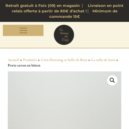
Retrait gratuit à Foix (09) en magasin ⎸ Livraison en point
relais offerte à partir de 80€ d’achat ! ⎸ Minimum de
commande 15€
Accueil
»
Produits
»
Coin Dressing et Salle de Bain
»
La salle de bain
»
Porte savon en béton