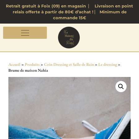
Retrait gratuit à Foix (09) en magasin ⎸ Livraison en point
relais offerte à partir de 80€ d’achat ! ⎸ Minimum de
commande 15€
Accueil
»
Produits
»
Coin Dressing et Salle de Bain
»
Le dressing
»
Brume de maison Nahia