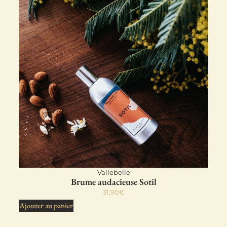
Vallebelle
Brume audacieuse Sotil
31,90
€
Ajouter au panier