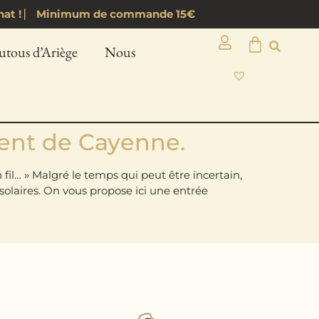
d’achat ! ⎸ Minimum de commande 15€
utous d’Ariège
Nous
ment de Cayenne.
fil… » Malgré le temps qui peut être incertain,
solaires. On vous propose ici une entrée