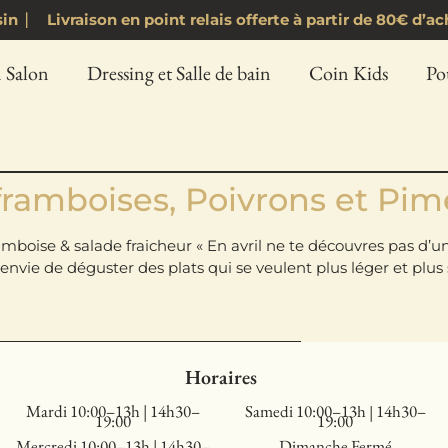
asin ⎸ Livraison en point relais offerte à partir de 80€ 
 Salon
Dressing et Salle de bain
Coin Kids
Po
framboises, Poivrons et Pi
boise & salade fraicheur « En avril ne te découvres pas d’un 
nvie de déguster des plats qui se veulent plus léger et plus 
Horaires
Mardi 10:00–13h | 14h30–
Samedi 10:00–13h | 14h30–
19:00
19:00
Mercredi 10:00–13h | 14h30–
Dimanche Fermé