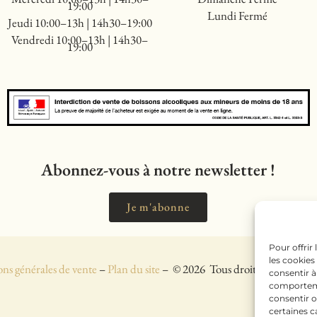
19:00
Lundi Fermé
Jeudi 10:00–13h | 14h30–19:00
Vendredi 10:00–13h | 14h30–
19:00
Abonnez-vous à notre newsletter !
Je m'abonne
Pour offrir
les cookies
ns générales de vente
–
Plan du site
–
© 2026
Tous droits réservés
consentir à
comportemen
consentir o
certaines c