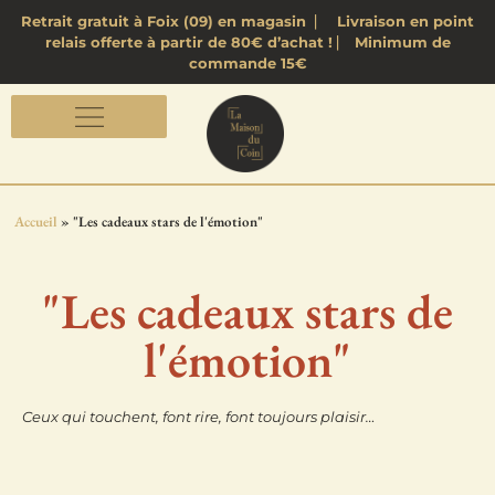
Retrait gratuit à Foix (09) en magasin ⎸ Livraison en point
relais offerte à partir de 80€ d’achat ! ⎸ Minimum de
commande 15€
Accueil
»
"Les cadeaux stars de l'émotion"
"Les cadeaux stars de
l'émotion"
Ceux qui touchent, font rire, font toujours plaisir…