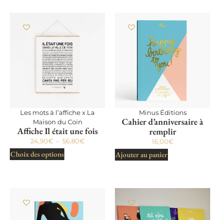
Les mots à l’affiche x La
Minus Éditions
Cahier d’anniversaire à
Maison du Coin
Affiche Il était une fois
remplir
24,90
€
–
56,80
€
16,00
€
Choix des options
Ajouter au panier