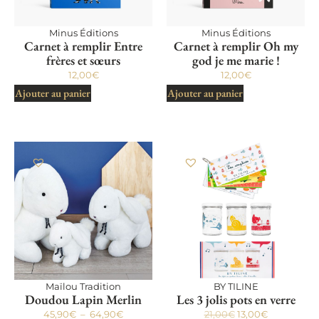
Minus Éditions
Minus Éditions
Carnet à remplir Entre
Carnet à remplir Oh my
frères et sœurs
god je me marie !
12,00
€
12,00
€
Ajouter au panier
Ajouter au panier
Maïlou Tradition
BY TILINE
Doudou Lapin Merlin
Les 3 jolis pots en verre
45,90
€
–
64,90
€
21,00
€
13,00
€