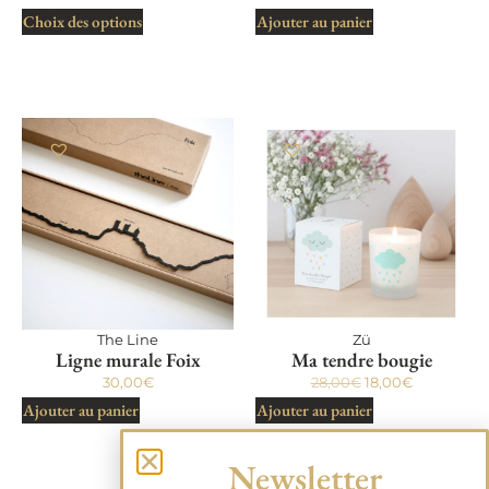
Choix des options
Ajouter au panier
The Line
Zü
Ligne murale Foix
Ma tendre bougie
30,00
€
28,00
€
18,00
€
Ajouter au panier
Ajouter au panier
Newsletter